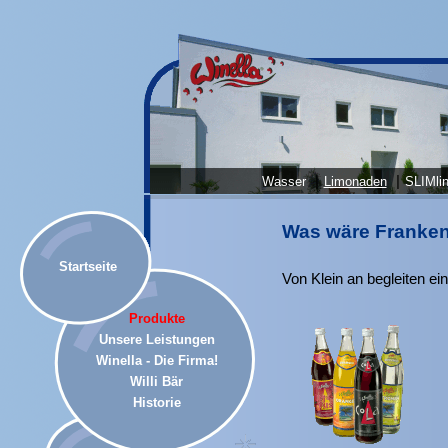
|
|
Wasser
Limonaden
SLIMlin
Was wäre Franken
Startseite
Von Klein an begleiten ei
Produkte
Unsere Leistungen
Winella - Die Firma!
Willi Bär
Historie