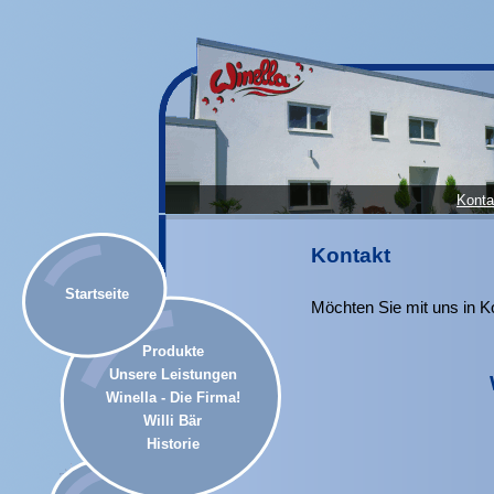
Konta
Kontakt
Startseite
Möchten Sie mit uns in Ko
Produkte
Unsere Leistungen
Winella - Die Firma!
Willi Bär
Historie