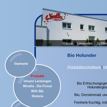
|
|
Wasser
Limonaden
SLIMlin
Bio Holunder
Startseite
Produktbeschreibung
|
In
Produkte
Unsere Leistungen
Bio Erfrischungsge
Winella - Die Firma!
Holunderges
Willi Bär
Bio, Gerstenmalz un
Historie
Feinherb fruchtig, mi